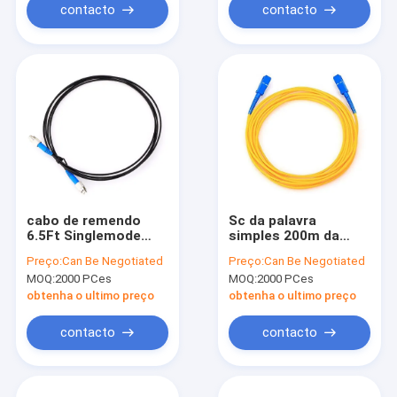
contacto
contacto
cabo de remendo
Sc da palavra
6.5Ft Singlemode
simples 200m da
simples de 2M FTTH
bainha do PVC modo
Preço:
Can Be Negotiated
Preço:
Can Be Negotiated
Fc à fibra ótica
do cabo do remendo
MOQ:
2000 PCes
MOQ:
2000 PCes
Jumper Cable do
da fibra do Sc ao
cabo de remendo de
único
obtenha o ultimo preço
obtenha o ultimo preço
Fc
contacto
contacto