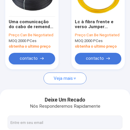
Fale Conosco
Uma comunicação
Lc à fibra frente e
do cabo de remendo
verso Jumper
Cabo de fibra ótica exterior
de Patchcord FTTH
Durability do cabo do
Preço:
Can Be Negotiated
Preço:
Can Be Negotiated
do fio do círculo da
remendo da fibra do
MOQ:
2000 PCes
MOQ:
2000 PCes
durabilidade
único modo do Lc
Autossuficiente cabo de fibra ótica
obtenha o ultimo preço
obtenha o ultimo preço
Cabo pendente interno de FTTH
contacto
contacto
Cabo pendente exterior de FTTH
Veja mais
Cabo de remendo de FTTH
CABO DE LAN DE UTP
Deixe Um Recado
Nós Responderemos Rapidamente
Ftp Lan Cable
CABO DE LAN DE SFTP