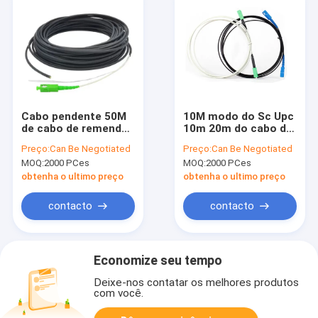
Cabo pendente 50M
10M modo do Sc Upc
de cabo de remendo
10m 20m do cabo de
FTTH do SC APC
remendo do cabo
Preço:
Can Be Negotiated
Preço:
Can Be Negotiated
FTTH do preto 4,0
pendente do SC APC
MOQ:
2000 PCes
MOQ:
2000 PCes
20M Sc Upc
Ftth único
obtenha o ultimo preço
obtenha o ultimo preço
contacto
contacto
Economize seu tempo
Deixe-nos contatar os melhores produtos
com você.