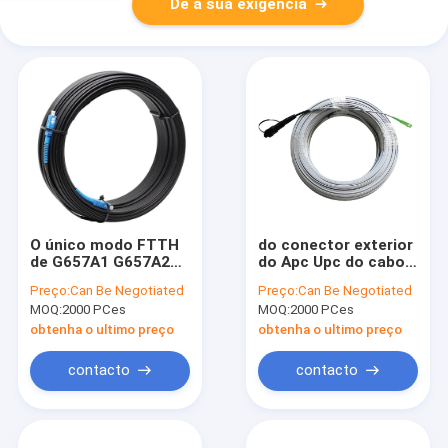
Dê a sua exigência
O único modo FTTH
do conector exterior
de G657A1 G657A2
do Apc Upc do cabo
remenda a bainha
do remendo da fibra
Preço:
Can Be Negotiated
Preço:
Can Be Negotiated
Apc do cabo LSZH ao
ótica do cabo de
MOQ:
2000 PCes
MOQ:
2000 PCes
cabo do remendo do
remendo G652d de
Upc
2mm único modo
obtenha o ultimo preço
obtenha o ultimo preço
contacto
contacto