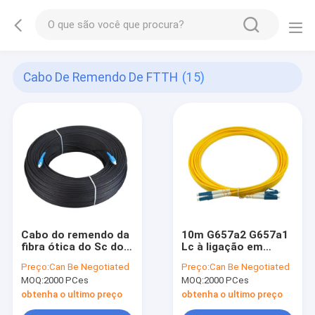
Cabo De Remendo De FTTH
(15)
Cabo do remendo da
10m G657a2 G657a1
fibra ótica do Sc do
Lc à ligação em
APC do cabo de
ponte frente e verso
Preço:
Can Be Negotiated
Preço:
Can Be Negotiated
remendo de G657A
da fibra do único
MOQ:
2000 PCes
MOQ:
2000 PCes
G652D FTTH
modo do cabo do
remendo da fibra do
obtenha o ultimo preço
obtenha o ultimo preço
Lc