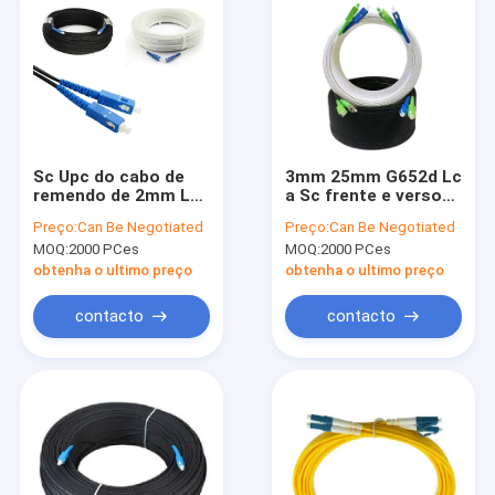
Sc Upc do cabo de
3mm 25mm G652d Lc
remendo de 2mm Lc
a Sc frente e verso
G657A 3mm FTTH à
multimodo Upc do
Preço:
Can Be Negotiated
Preço:
Can Be Negotiated
fibra ótica frente e
cabo do remendo da
MOQ:
2000 PCes
MOQ:
2000 PCes
verso do cabo de
fibra ótica do Sc
remendo SX do Sc
obtenha o ultimo preço
obtenha o ultimo preço
Apc
contacto
contacto
Casa
produtos
Quem Somos